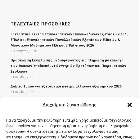
ΤΕΛΕΥΤΑΊΕΣ ΠΡΟΣΘΉΚΕΣ
Εξεταστικά Κέντρα Επαναληπτικών Πανελλαδικών Εξετάσεων ΓΕΛ,
ΕΠΑΛ και Επαναληπτικών Πανελλαδικών Εξετάσεων Ειδικών &
Μουσικών Μαθημάτων ΓΕΛ και ΕΠΑΛ έτους 2026
3 Αυγούστου, 2026
Πρόσκληση Εκδήλωσης Ενδιαφέροντος για πλήρωση με επιλογή
των θέσεων Υποδιευθυντών/ντριών Προτύπων και Πειραματικών
Σχολείων
31 Ιουλίου, 2026
Δελτίο Τύπου για εξεταστικά κέντρα Ελλήνων εξωτερικού 2026
31 Ιουλίου, 2026
Έκδοση αποτελεσμάτων του Κρατικού Πιστοποιητικού
Διαχείριση Συγκατάθεσης
Γλωσσομάθειας, Εξεταστικής περιόδου 2026Α για τις γλώσσες
Αγγλική, Γαλλική, Γερμανική, Ιταλική και Ισπανική
29 Ιουλίου, 2026
Για να παρέχουμε την καλύτερη εμπειρία, χρησιμοποιούμε τεχνολογίες
όπως cookies για την αποθήκευση ή/και την πρόσβαση σε πληροφορίες
Πρόσκληση για υποβολή αιτήσεων απόσπασης στο Γραφείο
συσκευών. Η συγκατάθεση για τις εν λόγω τεχνολογίες θα μας
Νομικής Υποστήριξης της Αυτοτελούς Διεύθυνσης Διοικητικής,
επιτρέψει να επεξεργαστούμε δεδομένα προσωπικού χαρακτήρα, όπως
Οικονομικής και Παιδαγωγικής Υποστήριξης της Περιφερειακής