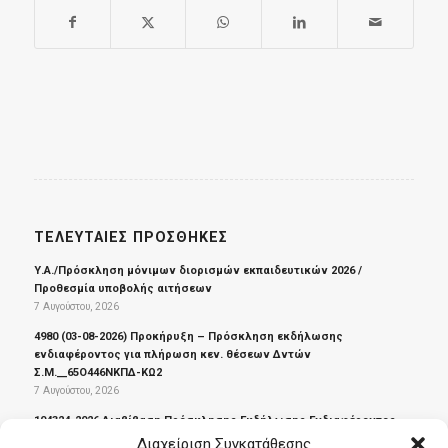
ΤΕΛΕΥΤΑΊΕΣ ΠΡΟΣΘΉΚΕΣ
Υ.Α./Πρόσκληση μόνιμων διορισμών εκπαιδευτικών 2026 /
Προθεσμία υποβολής αιτήσεων
7 Αυγούστου, 2026
4980 (03-08-2026) Προκήρυξη – Πρόσκληση εκδήλωσης
ενδιαφέροντος για πλήρωση κεν. θέσεων Δντών
Σ.Μ.__65Ο446ΝΚΠΔ-ΚΩ2
7 Αυγούστου, 2026
104324_2026 Διαβίβαση Πρόσκλησης Εκδήλωσης Ενδιαφέροντος
για πλήρωση με επιλογή των θέσεων Υποδιευθυντών/ντριών
Διαχείριση Συγκατάθεσης