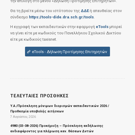
την επιλογή στο μενού «Δήλωση Προτίμησης Επιτηρητών».
Θα τη βρείτε μέσω του ιστότοπου της
ΔΔΕ
ή απευθείας στον
σύνδεσμο
https://tools-dide.dra.sch.gr/tools
.
Η εγγραφή των εκπαιδευτικών στην εφαρμογή
eTools
μπορεί
να γίνει είτε με κωδικούς του Πανελλήνιου Σχολικού Δικτύου
είτε με κωδικούς taxisnet.
eTools - Δήλωση Προτίμησης Επιτηρητών
ΤΕΛΕΥΤΑΊΕΣ ΠΡΟΣΘΉΚΕΣ
Υ.Α./Πρόσκληση μόνιμων διορισμών εκπαιδευτικών 2026 /
Προθεσμία υποβολής αιτήσεων
7 Αυγούστου, 2026
4980 (03-08-2026) Προκήρυξη – Πρόσκληση εκδήλωσης
ενδιαφέροντος για πλήρωση κεν. θέσεων Δντών