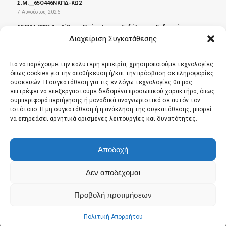
Σ.Μ.__65Ο446ΝΚΠΔ-ΚΩ2
7 Αυγούστου, 2026
104324_2026 Διαβίβαση Πρόσκλησης Εκδήλωσης Ενδιαφέροντος
για πλήρωση με επιλογή των θέσεων Υποδιευθυντών/ντριών
Διαχείριση Συγκατάθεσης
Προτύπων και Πειραματικών Σχολείων (ανακ.)
7 Αυγούστου, 2026
Για να παρέχουμε την καλύτερη εμπειρία, χρησιμοποιούμε τεχνολογίες
ΑΝΑΚΟΙΝΟΠΟΙΗΣΗ ΕΙΣ ΤΟ ΟΡΘΟΝ: ΕΠΑΝΑΠΡΟΚΗΡΥΞΗ ΚΕΝΩΝ ΘΕΣΕΩΝ
όπως cookies για την αποθήκευση ή/και την πρόσβαση σε πληροφορίες
ΔΝΤΩΝ ΔΔΕ ΡΕΘΥΜΝΟΥ (ΑΥΓΟΥΣΤΟΣ 2026 )
συσκευών. Η συγκατάθεση για τις εν λόγω τεχνολογίες θα μας
7 Αυγούστου, 2026
επιτρέψει να επεξεργαστούμε δεδομένα προσωπικού χαρακτήρα, όπως
συμπεριφορά περιήγησης ή μοναδικά αναγνωριστικά σε αυτόν τον
ΔΔΕ Κέρκυρας-Επαναπροκήρυξη-Πρόσκληση εκδήλωσης
ιστότοπο. Η μη συγκατάθεση ή η ανάκληση της συγκατάθεσης, μπορεί
ενδιαφέροντος για Διευθυντές Σχολικών Μονάδων
να επηρεάσει αρνητικά ορισμένες λειτουργίες και δυνατότητες.
7 Αυγούστου, 2026
Αποδοχή
© Copyright 2020-2026 | ΔΙΕΥΘΥΝΣΗ ΔΕΥΤΕΡΟΒΑΘΜΙΑΣ ΕΚΠΑΙΔΕΥΣΗΣ
Δεν αποδέχομαι
ΔΡΑΜΑΣ / Ωράριο εργασίας: 07:00-16:00 & Ώρες Κοινού: 07:00-15:00
Σχεδίαση - Υλοποίηση ιστοτόπου Τμήμα Δ' Πληροφορικής & Νέων
Προβολή προτιμήσεων
Τεχνολογιών Δ.Δ.Ε. Δράμας
Πολιτική Απορρήτου
Πολιτική Απορρήτου (EU)