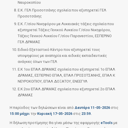
Νευροκοπίου
Ε.Κ. ΓΕΛ Προσοτσάνης σχολεία που εξυπηρετεί ΓΕΛ
Προσοτσάνης
Ε.Κ. Γ/σίου Νικηφόρου με Λυκειακές τάξεις σχολεία που
εξυπηρετεί Τάξεις Γενικού Λυκείου Γ/σίου Νικηφόρου,
Τάξεις Γενικού Λυκείου Γ/σίου Παρανεστίου, ΕΣΠΕΡΙΝΟ
ΓΕΛ ΔΡΑΜΑΣ
Ειδικό Εξεταστικό Κέντρο που εξυπηρετεί τους
υποψηφίους με αναπηρία και ειδικές εκπαιδευτικές
ανάγκες όλων των ΓΕΛ
Ε.Κ 1ου ΕΠΑΛ ΔΡΑΜΑΣ σχολεία που εξυπηρετεί 1ο ΕΠΑΛ
ΔΡΑΜΑΣ, ΕΣΠΕΡΙΝΟ ΕΠΑΛ, ΕΠΑΛ ΠΡΟΣΟΤΣΑΝΗΣ, ΕΠΑΛ Κ
ΝΕΥΡΟΚΟΠΙΟΥ, ΕΠΑΛ ΔΟΞΑΤΟΥ, ΕΝΕΕΓΥΛ
Ε.Κ 2ου ΕΠΑΛ ΔΡΑΜΑΣ σχολεία που εξυπηρετεί 2ο ΕΠΑΛ
ΔΡΑΜΑΣ
Η περίοδος των δηλώσεων είναι από
Δευτέρα 11-05-2026
στις
15:00 μέχρι
την
Κυριακή 17-05-2026
στις
23:59.
Η δήλωση προτίμησης θα γίνει μέσω της εφαρμογής
eTools
με